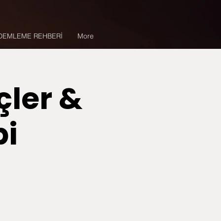
DEMLEME REHBERİ
More
çler &
bi