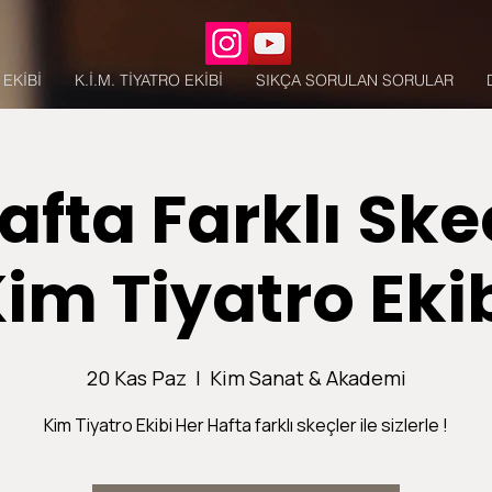
EKİBİ
K.İ.M. TİYATRO EKİBİ
SIKÇA SORULAN SORULAR
afta Farklı Ske
im Tiyatro Eki
20 Kas Paz
  |  
Kim Sanat & Akademi
Kim Tiyatro Ekibi Her Hafta farklı skeçler ile sizlerle !