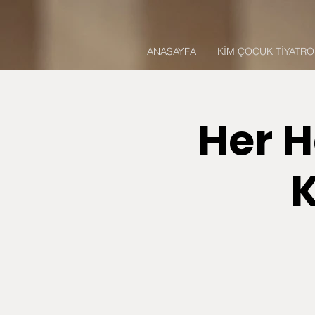
ANASAYFA
KİM ÇOCUK TİYATRO 
Her H
K