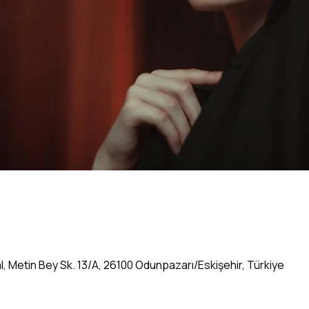
al, Metin Bey Sk. 13/A, 26100 Odunpazarı/Eskişehir, Türkiye