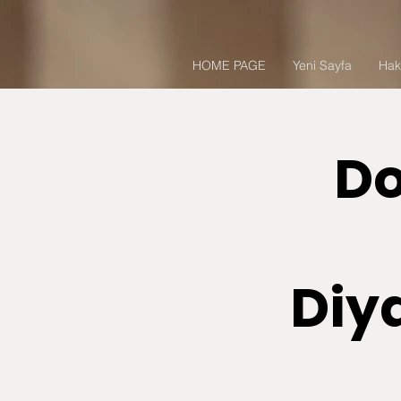
HOME PAGE
Yeni Sayfa
Hak
Do
Diya