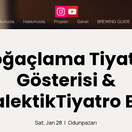
kımızda
Hakkımızda
Projeler
Genel
BREWING GUIDE
ğaçlama Tiya
Gösterisi &
lektikTiyatro 
Sat, Jan 28
  |  
Odunpazarı